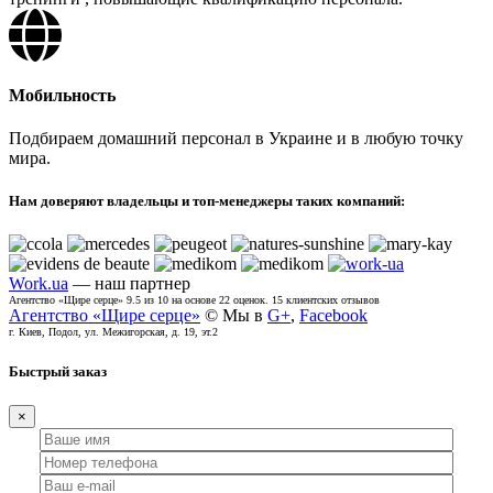
Мобильность
Подбираем домашний персонал в Украине и в любую точку
мира.
Нам доверяют владельцы и топ-менеджеры таких компаний:
Work.ua
— наш партнер
Агентство «Щире серце»
9.5
из
10
на основе
22
оценок.
15
клиентских отзывов
Агентство «Щире серце»
© Мы в
G+
,
Facebook
г. Киев, Подол, ул. Межигорская, д. 19, эт.2
Быстрый заказ
×