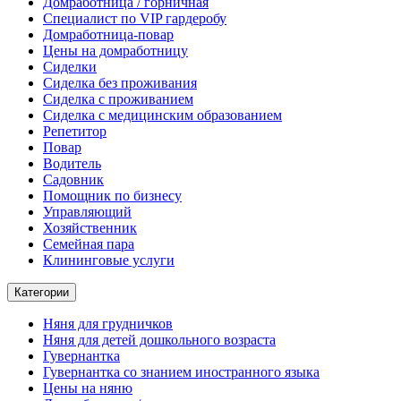
Домработница / горничная
Cпециалист по VIP гардеробу
Домработница-повар
Цены на домработницу
Сиделки
Сиделка без проживания
Сиделка с проживанием
Сиделка с медицинским образованием
Репетитор
Повар
Водитель
Садовник
Помощник по бизнесу
Управляющий
Хозяйственник
Семейная пара
Клининговые услуги
Категории
Няня для грудничков
Няня для детей дошкольного возраста
Гувернантка
Гувернантка со знанием иностранного языка
Цены на няню