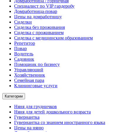
Домработница / горничная
Cпециалист по VIP гардеробу
Домработница-повар
Цены на домработницу
Сиделки
Сиделка без проживания
Сиделка с проживанием
Сиделка с медицинским образованием
Репетитор
Повар
Водитель
Садовник
Помощник по бизнесу
Управляющий
Хозяйственник
Семейная пара
Клининговые услуги
Категории
Няня для грудничков
Няня для детей дошкольного возраста
Гувернантка
Гувернантка со знанием иностранного языка
Цены на няню