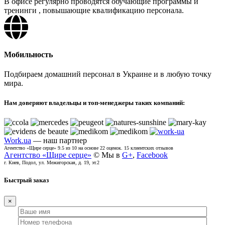
В офисе регулярно проводятся обучающие программы и
тренинги , повышающие квалификацию персонала.
Мобильность
Подбираем домашний персонал в Украине и в любую точку
мира.
Нам доверяют владельцы и топ-менеджеры таких компаний:
Work.ua
— наш партнер
Агентство «Щире серце»
9.5
из
10
на основе
22
оценок.
15
клиентских отзывов
Агентство «Щире серце»
© Мы в
G+
,
Facebook
г. Киев, Подол, ул. Межигорская, д. 19, эт.2
Быстрый заказ
×