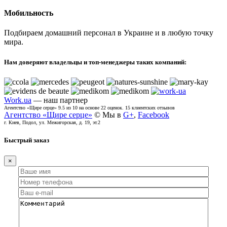
Мобильность
Подбираем домашний персонал в Украине и в любую точку
мира.
Нам доверяют владельцы и топ-менеджеры таких компаний:
Work.ua
— наш партнер
Агентство «Щире серце»
9.5
из
10
на основе
22
оценок.
15
клиентских отзывов
Агентство «Щире серце»
© Мы в
G+
,
Facebook
г. Киев, Подол, ул. Межигорская, д. 19, эт.2
Быстрый заказ
×