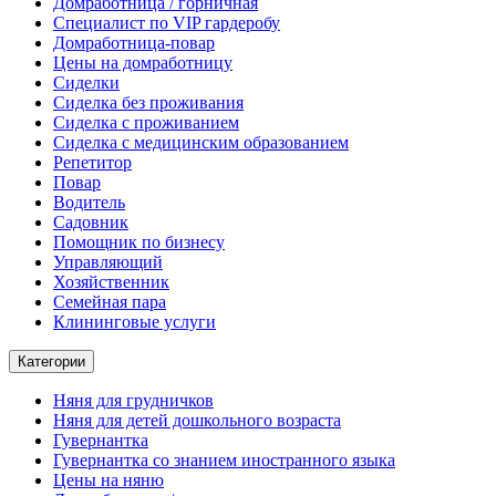
Домработница / горничная
Cпециалист по VIP гардеробу
Домработница-повар
Цены на домработницу
Сиделки
Сиделка без проживания
Сиделка с проживанием
Сиделка с медицинским образованием
Репетитор
Повар
Водитель
Садовник
Помощник по бизнесу
Управляющий
Хозяйственник
Семейная пара
Клининговые услуги
Категории
Няня для грудничков
Няня для детей дошкольного возраста
Гувернантка
Гувернантка со знанием иностранного языка
Цены на няню