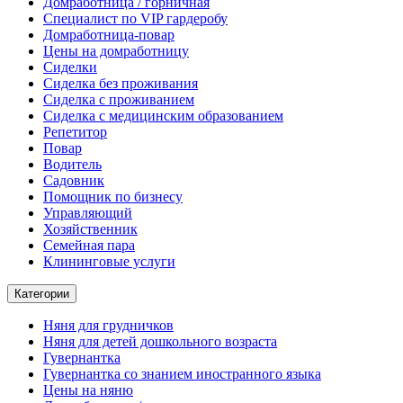
Домработница / горничная
Cпециалист по VIP гардеробу
Домработница-повар
Цены на домработницу
Сиделки
Сиделка без проживания
Сиделка с проживанием
Сиделка с медицинским образованием
Репетитор
Повар
Водитель
Садовник
Помощник по бизнесу
Управляющий
Хозяйственник
Семейная пара
Клининговые услуги
Категории
Няня для грудничков
Няня для детей дошкольного возраста
Гувернантка
Гувернантка со знанием иностранного языка
Цены на няню