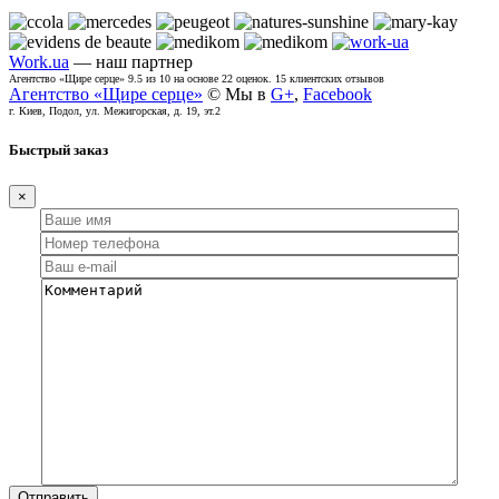
Work.ua
— наш партнер
Агентство «Щире серце»
9.5
из
10
на основе
22
оценок.
15
клиентских отзывов
Агентство «Щире серце»
© Мы в
G+
,
Facebook
г. Киев, Подол, ул. Межигорская, д. 19, эт.2
Быстрый заказ
×
Отправить