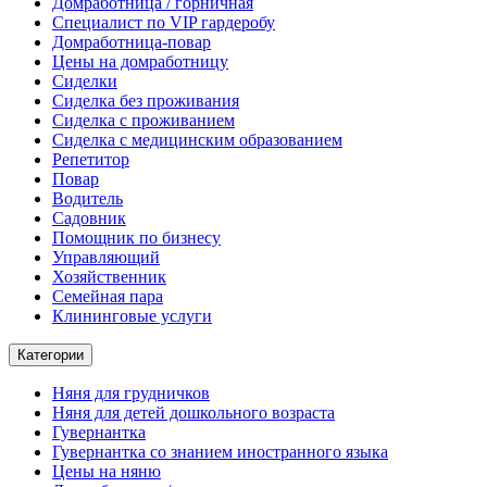
Домработница / горничная
Cпециалист по VIP гардеробу
Домработница-повар
Цены на домработницу
Сиделки
Сиделка без проживания
Сиделка с проживанием
Сиделка с медицинским образованием
Репетитор
Повар
Водитель
Садовник
Помощник по бизнесу
Управляющий
Хозяйственник
Семейная пара
Клининговые услуги
Категории
Няня для грудничков
Няня для детей дошкольного возраста
Гувернантка
Гувернантка со знанием иностранного языка
Цены на няню