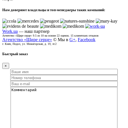
Нам доверяют владельцы и топ-менеджеры таких компаний:
Work.ua
— наш партнер
Агентство «Щире серце»
9.5
из
10
на основе
22
оценок.
15
клиентских отзывов
Агентство «Щире серце»
© Мы в
G+
,
Facebook
г. Киев, Подол, ул. Межигорская, д. 19, эт.2
Быстрый заказ
×