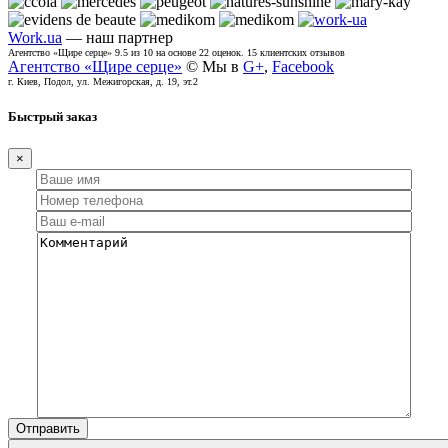
Work.ua
— наш партнер
Агентство «Щире серце»
9.5
из
10
на основе
22
оценок.
15
клиентских отзывов
Агентство «Щире серце»
© Мы в
G+
,
Facebook
г. Киев, Подол, ул. Межигорская, д. 19, эт.2
Быстрый заказ
×
Отправить