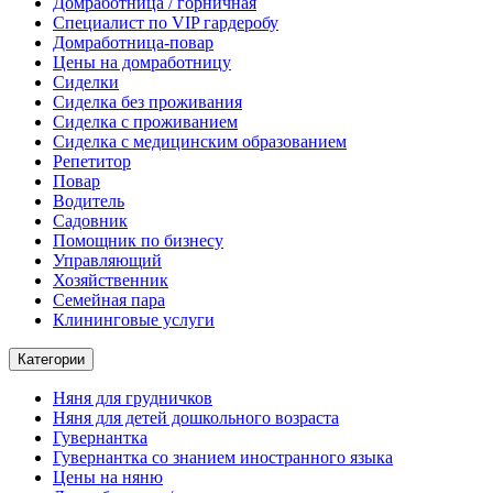
Домработница / горничная
Cпециалист по VIP гардеробу
Домработница-повар
Цены на домработницу
Сиделки
Сиделка без проживания
Сиделка с проживанием
Сиделка с медицинским образованием
Репетитор
Повар
Водитель
Садовник
Помощник по бизнесу
Управляющий
Хозяйственник
Семейная пара
Клининговые услуги
Категории
Няня для грудничков
Няня для детей дошкольного возраста
Гувернантка
Гувернантка со знанием иностранного языка
Цены на няню