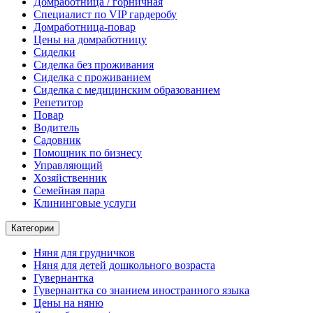
Домработница / горничная
Cпециалист по VIP гардеробу
Домработница-повар
Цены на домработницу
Сиделки
Сиделка без проживания
Сиделка с проживанием
Сиделка с медицинским образованием
Репетитор
Повар
Водитель
Садовник
Помощник по бизнесу
Управляющий
Хозяйственник
Семейная пара
Клининговые услуги
Категории
Няня для грудничков
Няня для детей дошкольного возраста
Гувернантка
Гувернантка со знанием иностранного языка
Цены на няню