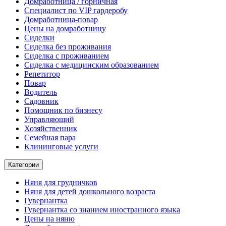
Домработница / горничная
Cпециалист по VIP гардеробу
Домработница-повар
Цены на домработницу
Сиделки
Сиделка без проживания
Сиделка с проживанием
Сиделка с медицинским образованием
Репетитор
Повар
Водитель
Садовник
Помощник по бизнесу
Управляющий
Хозяйственник
Семейная пара
Клининговые услуги
Категории
Няня для грудничков
Няня для детей дошкольного возраста
Гувернантка
Гувернантка со знанием иностранного языка
Цены на няню