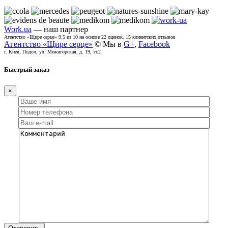
Work.ua
— наш партнер
Агентство «Щире серце»
9.5
из
10
на основе
22
оценок.
15
клиентских отзывов
Агентство «Щире серце»
© Мы в
G+
,
Facebook
г. Киев, Подол, ул. Межигорская, д. 19, эт.2
Быстрый заказ
×