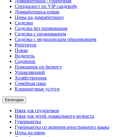
Домработница / горничная
Cпециалист по VIP гардеробу
Домработница-повар
Цены на домработницу
Сиделки
Сиделка без проживания
Сиделка с проживанием
Сиделка с медицинским образованием
Репетитор
Повар
Водитель
Садовник
Помощник по бизнесу
Управляющий
Хозяйственник
Семейная пара
Клининговые услуги
Категории
Няня для грудничков
Няня для детей дошкольного возраста
Гувернантка
Гувернантка со знанием иностранного языка
Цены на няню