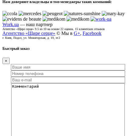
Нам доверяют владельцы и топ-менеджеры таких компаний:
Work.ua
— наш партнер
Агентство «Щире серце»
9.5
из
10
на основе
22
оценок.
15
клиентских отзывов
Агентство «Щире серце»
© Мы в
G+
,
Facebook
г. Киев, Подол, ул. Межигорская, д. 19, эт.2
Быстрый заказ
×