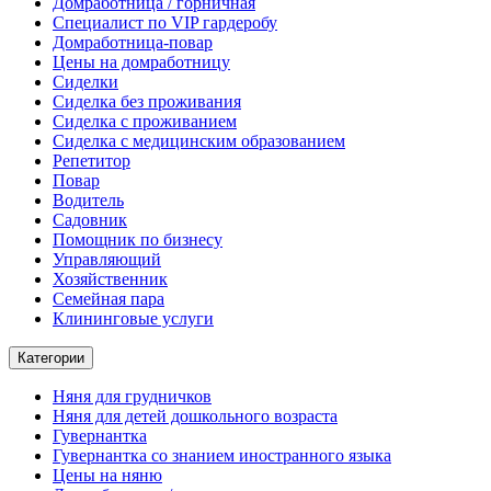
Домработница / горничная
Cпециалист по VIP гардеробу
Домработница-повар
Цены на домработницу
Сиделки
Сиделка без проживания
Сиделка с проживанием
Сиделка с медицинским образованием
Репетитор
Повар
Водитель
Садовник
Помощник по бизнесу
Управляющий
Хозяйственник
Семейная пара
Клининговые услуги
Категории
Няня для грудничков
Няня для детей дошкольного возраста
Гувернантка
Гувернантка со знанием иностранного языка
Цены на няню