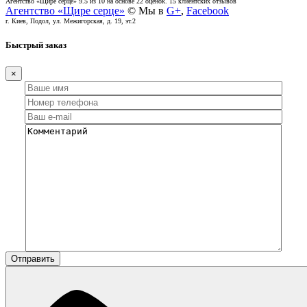
Агентство «Щире серце»
9.5
из
10
на основе
22
оценок.
15
клиентских отзывов
Агентство «Щире серце»
© Мы в
G+
,
Facebook
г. Киев, Подол, ул. Межигорская, д. 19, эт.2
Быстрый заказ
×
Отправить