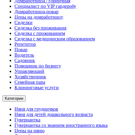
Домработница / горничная
Cпециалист по VIP гардеробу
Домработница-повар
Цены на домработницу
Сиделки
Сиделка без проживания
Сиделка с проживанием
Сиделка с медицинским образованием
Репетитор
Повар
Водитель
Садовник
Помощник по бизнесу
Управляющий
Хозяйственник
Семейная пара
Клининговые услуги
Категории
Няня для грудничков
Няня для детей дошкольного возраста
Гувернантка
Гувернантка со знанием иностранного языка
Цены на няню