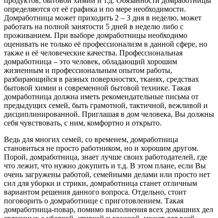
продуктов, бытовой химии и т.д. Обязанности домработницы
определяются от её графика и по мере необходимости.
Домработница может приходить 2 – 3 дня в неделю, может
работать на полной занятости 5 дней в неделю либо с
проживанием. При выборе домработницы необходимо
оценивать не только её профессионализм в данной сфере, но
также и её человеческие качества. Профессиональная
домработница – это человек, обладающий хорошим
жизненным и профессиональным опытом работы,
разбирающийся в разных поверхностях, тканях, средствах
бытовой химии и современной бытовой технике. Такая
домработница должна иметь рекомендательные письма от
предыдущих семей, быть грамотной, тактичной, вежливой и
дисциплинированной. Приглашая в дом человека, Вы должны
себя чувствовать, с ним, комфортно и открыто.
Ведь для многих семей, со временем, домработница
становиться не просто работником, но и хорошим другом.
Порой, домработница, знает лучше своих работодателей, где
что лежит, что нужно докупить и т.д. В этом плане, если Вы
очень загружены работой, семейными делами или просто нет
сил для уборки и стрики, домработница станет отличным
вариантом решения данного вопроса. Отдельно, стоит
поговорить о домработнице с приготовлением. Такая
домработница-повар, помимо выполнения всех домашних дел