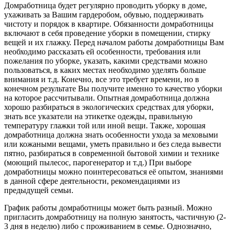
Домработница будет регулярно проводить уборку в доме,
ухаживать за Вашим гардеробом, обувью, поддерживать
чистоту и порядок в квартире. Обязанности домработницы
включают в себя проведение уборки в помещении, стирку
вещей и их глажку. Перед началом работы домработницы Вам
необходимо рассказать ей особенности, требования или
пожелания по уборке, указать, какими средствами можно
пользоваться, в каких местах необходимо уделять больше
внимания и т.д. Конечно, все это требует времени, но в
конечном результате Вы получите именно то качество уборки
на которое рассчитывали. Опытная домработница должна
хорошо разбираться в экологических средствах для уборки,
знать все указатели на этикетке одежды, правильную
температуру глажки той или иной вещи. Также, хорошая
домработница должна знать особенности ухода за меховыми
или кожаными вещами, уметь правильно и без следа вывести
пятно, разбираться в современной бытовой химии и технике
(моющий пылесос, парогенератор и т.д.) При выборе
домработницы можно поинтересоваться её опытом, знаниями
в данной сфере деятельности, рекомендациями из
предыдущей семьи.
График работы домработницы может быть разный. Можно
пригласить домработницу на полную занятость, частичную (2-
3 дня в неделю) либо с проживанием в семье. Однозначно,