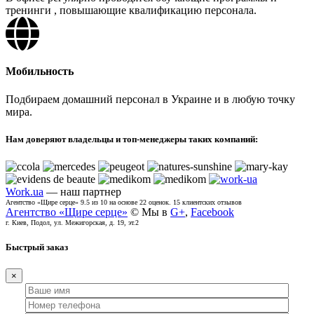
тренинги , повышающие квалификацию персонала.
Мобильность
Подбираем домашний персонал в Украине и в любую точку
мира.
Нам доверяют владельцы и топ-менеджеры таких компаний:
Work.ua
— наш партнер
Агентство «Щире серце»
9.5
из
10
на основе
22
оценок.
15
клиентских отзывов
Агентство «Щире серце»
© Мы в
G+
,
Facebook
г. Киев, Подол, ул. Межигорская, д. 19, эт.2
Быстрый заказ
×