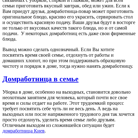
связанных с уборкой, стиркой и глажкой, может для всей
семьи приготовить вкусный завтрак, обед или ужин. Если к
Вам приедут друзья, домработница-повар может приготовить
оригинальное блюдо, красиво его украсить, сервировать стол
и осуществить красивую подачу. Ваши друзья будут в восторге
не только от вкусовых качеств такого блюда, но и от самой
подачи. У некоторых домработниц есть даже свои фирменные
блюда.
Вывод можно сделать однозначный. Если Вы хотите
посвятить время своей семье, отдохнуть от работы и
домашних хлопот, но при этом поддерживать образцовую
чистоту и порядок в доме, тогда нужно нанять домработницу.
Домработница в семье
Уборка в доме, особенно на выходных, становится довольно
неохотным занятием для человека, который почти все свое
время и силы отдает на работе. Этот трудоемкий процесс
требует посвятить себе чуть ли не весь день. А ведь на
выходных или после напряженного трудового дня так хочется
просто отдохнуть, уделить время семье либо друзьям.
Отличным выходом из сложившейся ситуации будет
домработница Киев
.