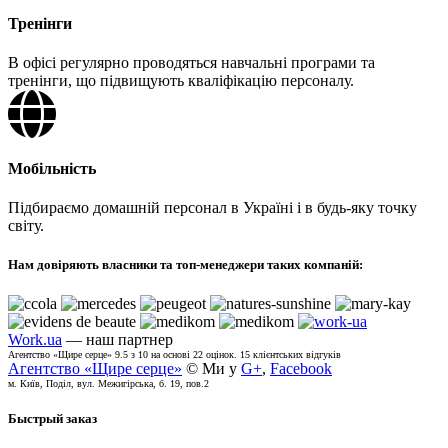
Тренінги
В офісі регулярно проводяться навчальні програми та
тренінги, що підвищують кваліфікацію персоналу.
Мобільність
Підбираємо домашній персонал в Україні і в будь-яку точку
світу.
Нам довіряють власники та топ-менеджери таких компаній:
Work.ua
— наш партнер
Агентство «Щире серце»
9.5
з
10
на основі
22
оцінок.
15
клієнтських відгуків
Агентство «Щире серце»
© Ми у
G+
,
Facebook
м. Київ, Поділ, вул. Межигірська, б. 19, пов.2
Быстрый заказ