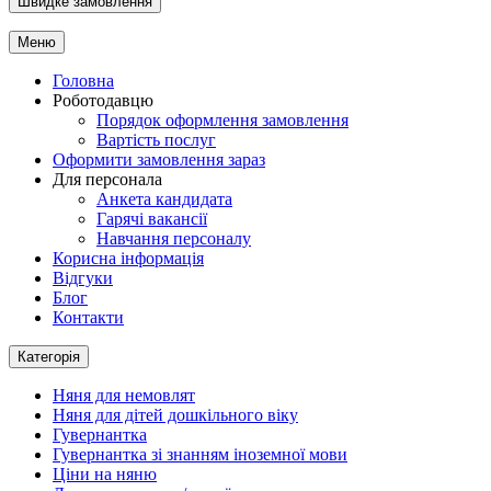
Швидке замовлення
Меню
Головна
Роботодавцю
Порядок оформлення замовлення
Вартість послуг
Оформити замовлення зараз
Для персонала
Анкета кандидата
Гарячі вакансії
Навчання персоналу
Корисна інформація
Відгуки
Блог
Контакти
Категорія
Няня для немовлят
Няня для дітей дошкільного віку
Гувернантка
Гувернантка зі знанням іноземної мови
Ціни на няню