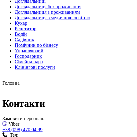
Доглядальниці
Доглядальниця без проживання
Доглядальниця з проживанням
Доглядальниця з медичною освітою
Кухар
Репетитор
Водій
Садівник
Помічник по бізнесу
Управляючий
Господарник
Сімейна пара
Клінінгові послуги
Головна
Контакти
Замовити персонал:
Viber
+38 (098) 470 04 99
Тел: