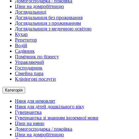
Домогосподарка / покоївка
Ціни на домробітницю
Доглядальниці
Доглядальниця без проживання
Доглядальниця з проживанням
Доглядальниця з медичною освітою
Кухар
Репетитор
Водій
Садівник
Помічник по бізнесу
Управляючий
Господарник
Сімейна пара
Клінінгові послуги
Категорія
Няня для немовлят
Няня для дітей дошкільного віку
Гувернантка
Гувернантка зі знанням іноземної мови
Ціни на няню
Домогосподарка / покоївка
Ціни на домробітницю